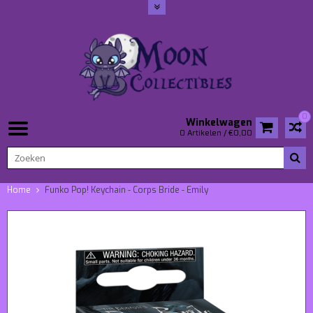
0
Winkelwagen
0 Artikelen / €0,00
Home
Funko Pop! Keychain - Corps Bride - Emily