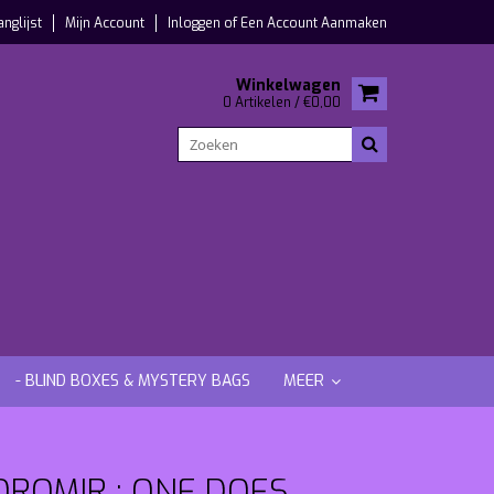
anglijst
Mijn Account
Inloggen
of
Een Account Aanmaken
Winkelwagen
0 Artikelen / €0,00
- BLIND BOXES & MYSTERY BAGS
MEER
OROMIR : ONE DOES