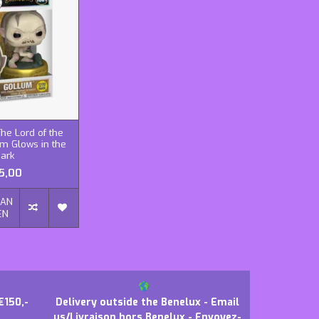
he Lord of the
um Glows in the
ark
5,00
AAN
EN
€150,-
Delivery outside the Benelux - Email
us/Livraison hors Benelux - Envoyez-