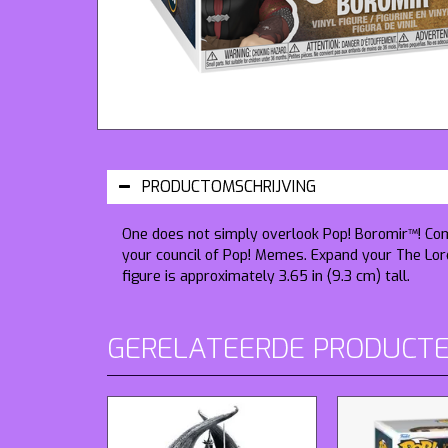
PRODUCTOMSCHRIJVING
One does not simply overlook Pop! Boromir™! Co
your council of Pop! Memes. Expand your The Lord 
figure is approximately 3.65 in (9.3 cm) tall.
GERELATEERDE PRODUCT