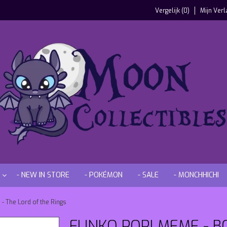
Vergelijk (0)
Mijn Verl
- NEW IN STORE
- POKÉMON
- SALE
- MONCHHICHI
- The Lord of the Rings
FUNKO POP! MEME - B