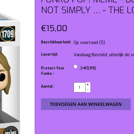
NOT SIMPLY … - THE L
€15,00
Beschikbaarheid:
Op voorraad
(5)
Levertijd:
Vandaag Besteld, uiterlijk de
Protect Your
. (+€0,99)
Funko :
+
Aantal:
-
TOEVOEGEN AAN WINKELWAGEN