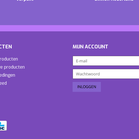
CTEN
MIJN ACCOUNT
producten
e producten
edingen
eed