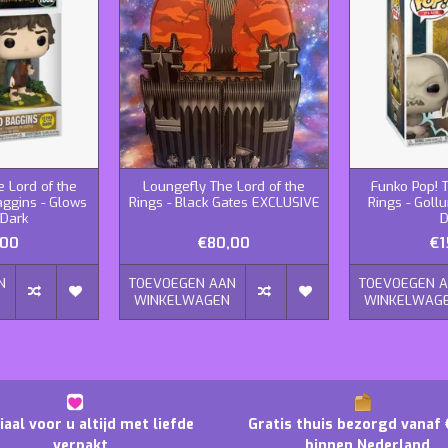
e Lord of the
Loungefly The Lord of the
Funko Pop! T
aggins - Glows
Rings - Black Gates EXCLUSIVE
Rings - Goll
 Dark
D
,00
€80,00
€1
N
TOEVOEGEN AAN
TOEVOEGEN 
N
WINKELWAGEN
WINKELWAG
iaal voor u altijd met liefde
Gratis thuis bezorgd vanaf 
verpakt
binnen Nederland