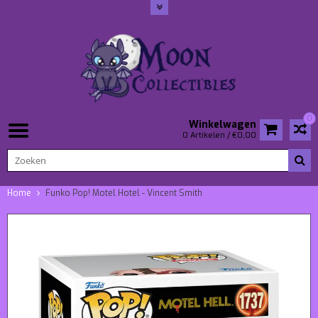
0
Winkelwagen
0 Artikelen / €0,00
Home
Funko Pop! Motel Hotel - Vincent Smith