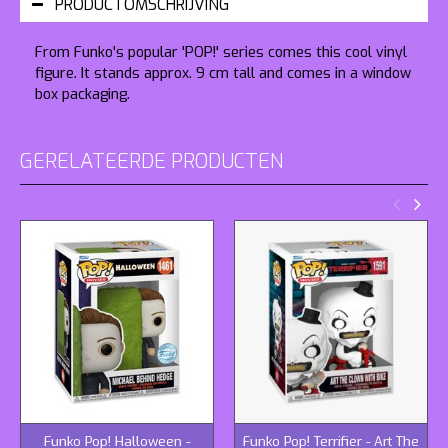
PRODUCTOMSCHRIJVING
From Funko's popular 'POP!' series comes this cool vinyl
figure. It stands approx. 9 cm tall and comes in a window
box packaging.
GERELATEERDE PRODUCTEN
Funko Pop! Halloween -
Funko Pop! Terrifier - Art The