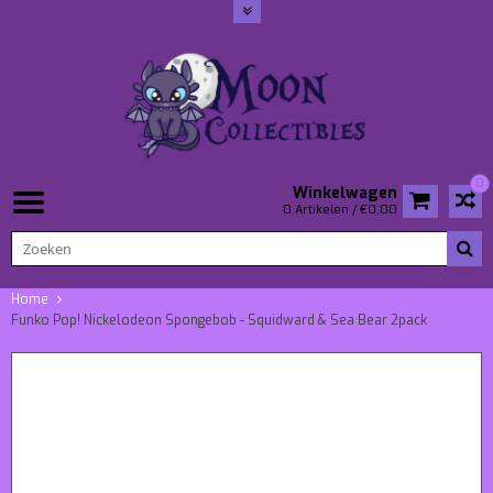
0
Winkelwagen
0 Artikelen / €0,00
Home
Funko Pop! Nickelodeon Spongebob - Squidward & Sea Bear 2pack