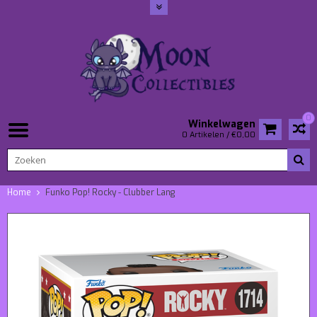
0
Winkelwagen
0 Artikelen / €0,00
Home
Funko Pop! Rocky - Clubber Lang