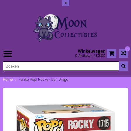
0
Winkelwagen
0 Artikelen / €0,00
Home
Funko Pop! Rocky - Ivan Drago