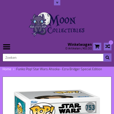
0
Winkelwagen
0 Artikelen / €0,00
Home
Funko Pop! Star Wars Ahsoka - Ezra Bridger Special Edition