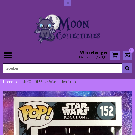
0
Winkelwagen
0 Artikelen / €0,00
Home
FUNKO POP! Star Wars - Jyn Erso