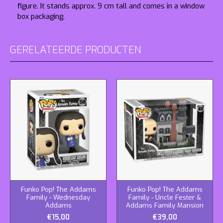
figure. It stands approx. 9 cm tall and comes in a window
box packaging.
GERELATEERDE PRODUCTEN
Funko Pop! The Addams
Funko Pop! The Addams
Family - Wednesday
Family - Uncle Fester &
Addams
Addams Family Mansion
€15,00
€39,00