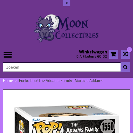
0
Winkelwagen
0 Artikelen / €0,00
Home
Funko Pop! The Addams Family - Morticia Addams