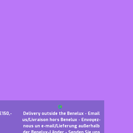
€150,-
Delivery outside the Benelux - Email
us/Livraison hors Benelux - Envoyez-
nous un e-mail/Lieferung außerhalb
der Benelux-Länder - Senden Sie uns