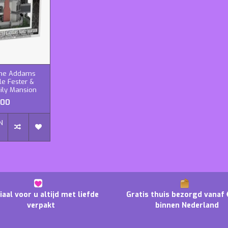
The Addams
le Fester &
ly Mansion
,00
N
N
iaal voor u altijd met liefde
Gratis thuis bezorgd vanaf 
verpakt
binnen Nederland