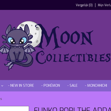
Vergelijk (0)
Mijn Verl
- NEW IN STORE
- POKÉMON
- SALE
- MONCHHICHI
ms
FUNKO POP! THE ADDA