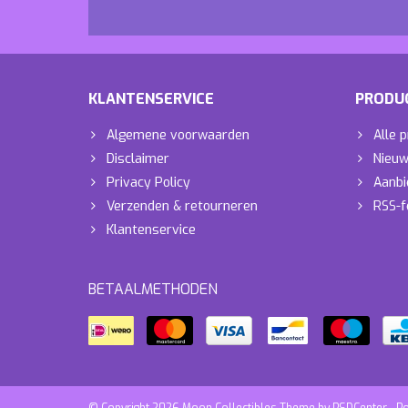
KLANTENSERVICE
PRODU
Algemene voorwaarden
Alle 
Disclaimer
Nieuw
Privacy Policy
Aanbi
Verzenden & retourneren
RSS-f
Klantenservice
BETAALMETHODEN
© Copyright 2026 Moon Collectibles Theme by
PSDCenter
- P