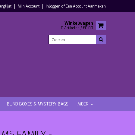
anglijst
Mijn Account
Inloggen
of
Een Account Aanmaken
Winkelwagen
0 Artikelen / €0,00
- BLIND BOXES & MYSTERY BAGS
MEER
MS FAMILY -