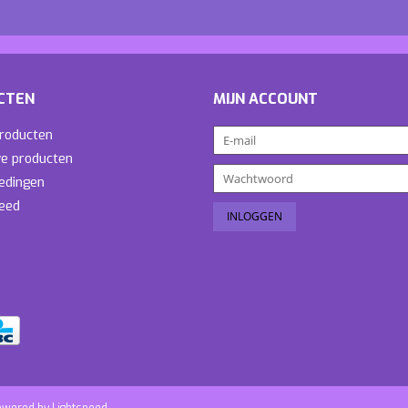
CTEN
MIJN ACCOUNT
producten
e producten
edingen
eed
owered by
Lightspeed