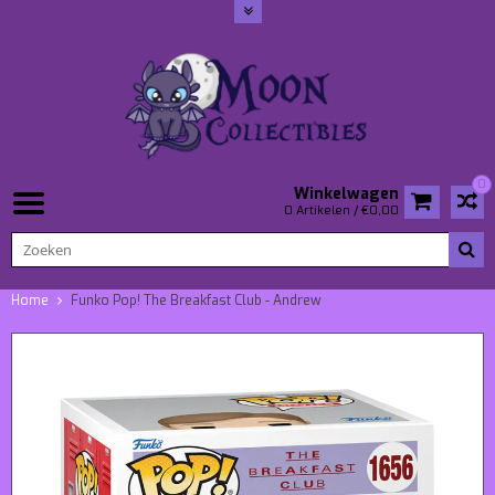
0
Winkelwagen
0 Artikelen / €0,00
Home
Funko Pop! The Breakfast Club - Andrew