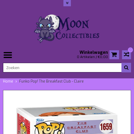
0
Winkelwagen
0 Artikelen / €0,00
Home
Funko Pop! The Breakfast Club - Claire