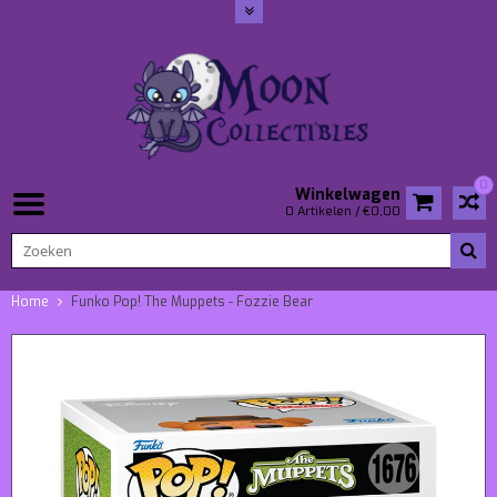
0
Winkelwagen
0 Artikelen / €0,00
Home
Funko Pop! The Muppets - Fozzie Bear