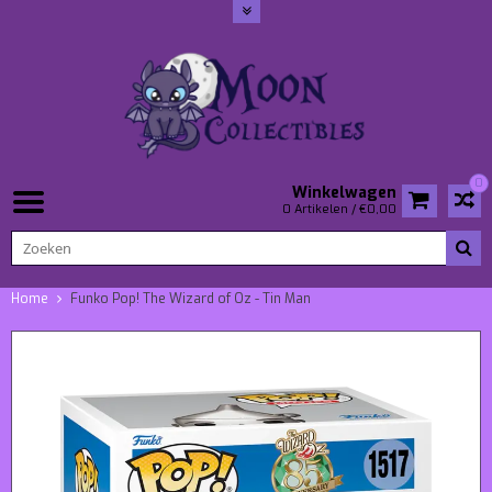
0
Winkelwagen
0 Artikelen / €0,00
Home
Funko Pop! The Wizard of Oz - Tin Man