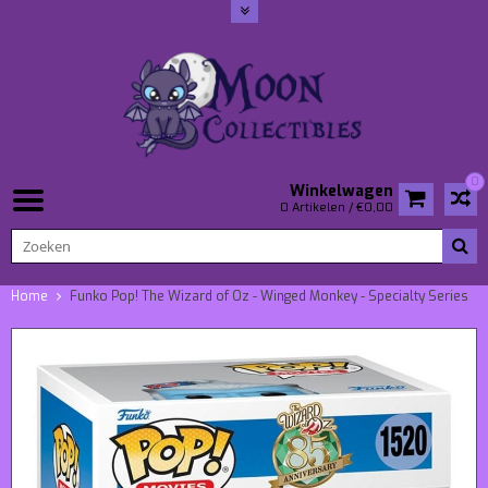
0
Winkelwagen
0 Artikelen / €0,00
Home
Funko Pop! The Wizard of Oz - Winged Monkey - Specialty Series