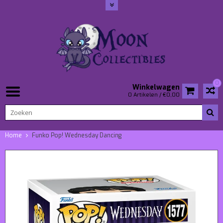
0
Winkelwagen
0 Artikelen / €0,00
Home
Funko Pop! Wednesday Dancing