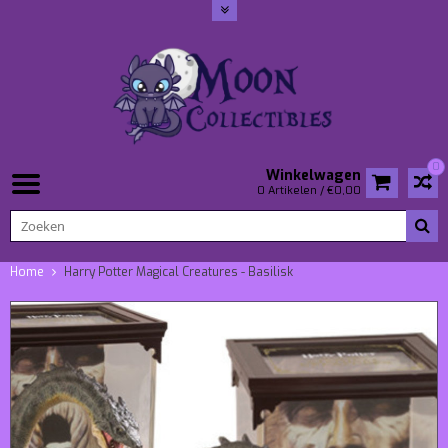
0
Winkelwagen
0 Artikelen / €0,00
Home
Harry Potter Magical Creatures - Basilisk