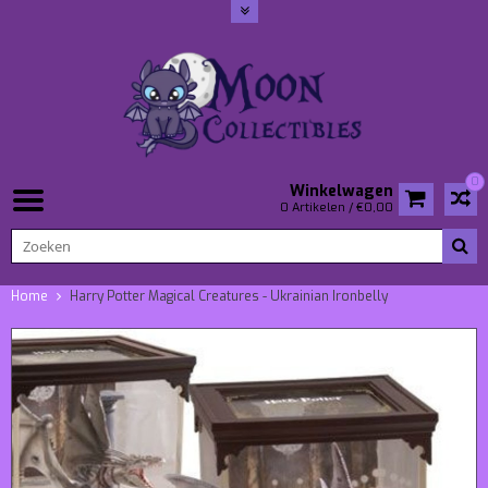
0
Winkelwagen
0 Artikelen / €0,00
Home
Harry Potter Magical Creatures - Ukrainian Ironbelly