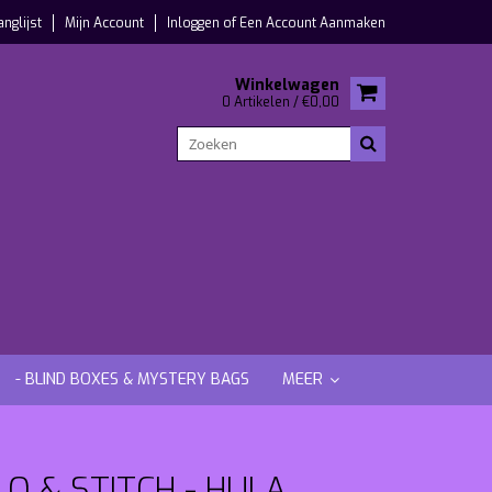
anglijst
Mijn Account
Inloggen
of
Een Account Aanmaken
Winkelwagen
0 Artikelen / €0,00
- BLIND BOXES & MYSTERY BAGS
MEER
LO & STITCH - HULA