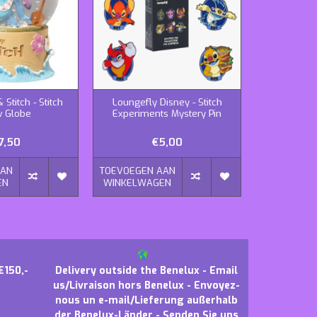
 Stitch - Stitch
Loungefly Disney - Stitch
Funko Myst
 Globe
Experiments Mystery Pin
7,50
€5,00
AAN
TOEVOEGEN AAN
TOEVOEGEN
EN
WINKELWAGEN
WINKELWA
€150,-
Delivery outside the Benelux - Email
us/Livraison hors Benelux - Envoyez-
nous un e-mail/Lieferung außerhalb
der Benelux-Länder - Senden Sie uns