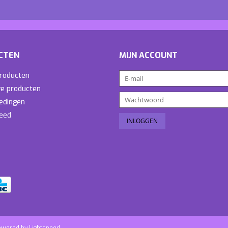
CTEN
MIJN ACCOUNT
producten
e producten
edingen
eed
owered by
Lightspeed