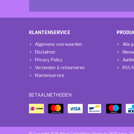
KLANTENSERVICE
PRODU
Algemene voorwaarden
Alle 
Disclaimer
Nieuw
Privacy Policy
Aanbi
Verzenden & retourneren
RSS-f
Klantenservice
BETAALMETHODEN
© Copyright 2026 Moon Collectibles Theme by
PSDCenter
- P