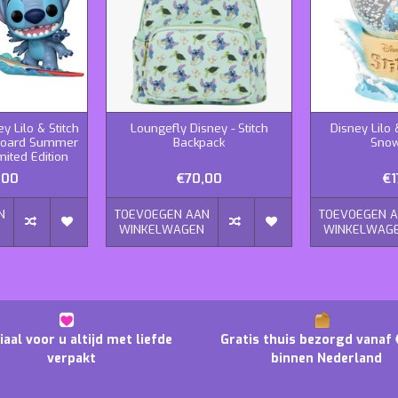
y Lilo & Stitch
Loungefly Disney - Stitch
Disney Lilo &
rfboard Summer
Backpack
Snow
mited Edition
,00
€70,00
€1
N
TOEVOEGEN AAN
TOEVOEGEN 
N
WINKELWAGEN
WINKELWAG
iaal voor u altijd met liefde
Gratis thuis bezorgd vanaf 
verpakt
binnen Nederland