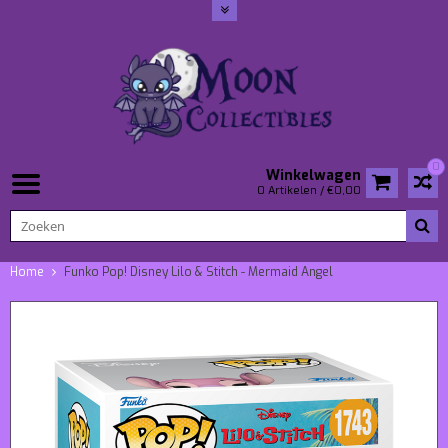
0
Winkelwagen
0 Artikelen / €0,00
Home
Funko Pop! Disney Lilo & Stitch - Mermaid Angel