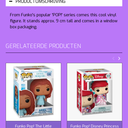
PRODUCTOMSCHRIJVING
From Funko's popular 'POP!' series comes this cool vinyl
figure. It stands approx. 9 cm tall and comes in a window
box packaging.
GERELATEERDE PRODUCTEN
Funko Pop! The Little
Funko Pop! Disney Princess