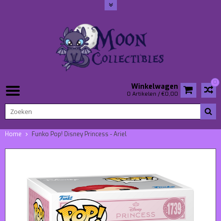
0
Winkelwagen
0 Artikelen / €0,00
Home
Funko Pop! Disney Princess - Ariel