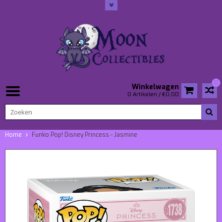
0
Winkelwagen
0 Artikelen / €0,00
Home
Funko Pop! Disney Princess - Jasmine