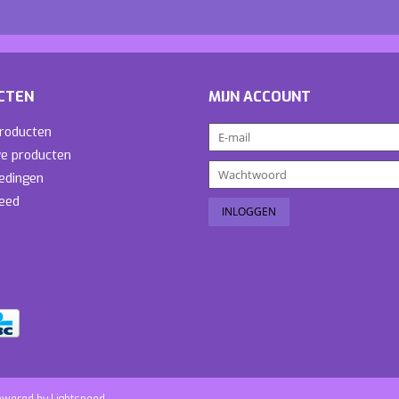
CTEN
MIJN ACCOUNT
producten
e producten
edingen
eed
owered by
Lightspeed