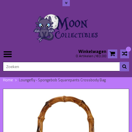
0
Winkelwagen
0 Artikelen / €0,00
Home
Loungefly - Spongebob Squarepants Crossbody Bag